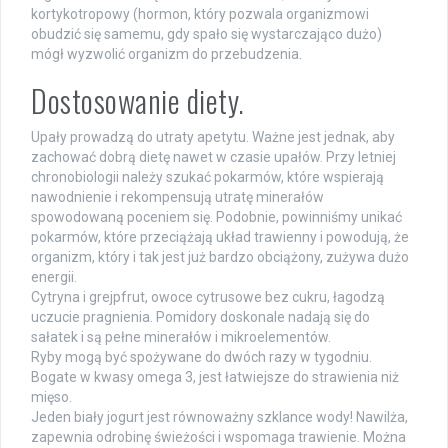
kortykotropowy (hormon, który pozwala organizmowi
obudzić się samemu, gdy spało się wystarczająco dużo)
mógł wyzwolić organizm do przebudzenia.
Dostosowanie diety.
Upały prowadzą do utraty apetytu. Ważne jest jednak, aby
zachować dobrą dietę nawet w czasie upałów. Przy letniej
chronobiologii należy szukać pokarmów, które wspierają
nawodnienie i rekompensują utratę minerałów
spowodowaną poceniem się. Podobnie, powinniśmy unikać
pokarmów, które przeciążają układ trawienny i powodują, że
organizm, który i tak jest już bardzo obciążony, zużywa dużo
energii.
Cytryna i grejpfrut, owoce cytrusowe bez cukru, łagodzą
uczucie pragnienia. Pomidory doskonale nadają się do
sałatek i są pełne minerałów i mikroelementów.
Ryby mogą być spożywane do dwóch razy w tygodniu.
Bogate w kwasy omega 3, jest łatwiejsze do strawienia niż
mięso.
Jeden biały jogurt jest równoważny szklance wody! Nawilża,
zapewnia odrobinę świeżości i wspomaga trawienie. Można