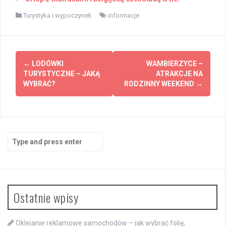
Turystyka i wypoczynek
informacje
Post
←
LODÓWKI
WAMBIERZYCE –
navigation
TURYSTYCZNE – JAKĄ
ATRAKCJE NA
WYBRAĆ?
RODZINNY WEEKEND
→
Search
for:
Ostatnie wpisy
Oklejanie reklamowe samochodów – jak wybrać folię,