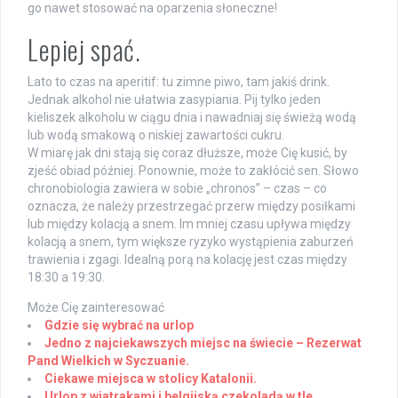
go nawet stosować na oparzenia słoneczne!
Lepiej spać.
Lato to czas na aperitif: tu zimne piwo, tam jakiś drink.
Jednak alkohol nie ułatwia zasypiania. Pij tylko jeden
kieliszek alkoholu w ciągu dnia i nawadniaj się świeżą wodą
lub wodą smakową o niskiej zawartości cukru.
W miarę jak dni stają się coraz dłuższe, może Cię kusić, by
zjeść obiad później. Ponownie, może to zakłócić sen. Słowo
chronobiologia zawiera w sobie „chronos” – czas – co
oznacza, że należy przestrzegać przerw między posiłkami
lub między kolacją a snem. Im mniej czasu upływa między
kolacją a snem, tym większe ryzyko wystąpienia zaburzeń
trawienia i zgagi. Idealną porą na kolację jest czas między
18:30 a 19:30.
Może Cię zainteresować
Gdzie się wybrać na urlop
Jedno z najciekawszych miejsc na świecie – Rezerwat
Pand Wielkich w Syczuanie.
Ciekawe miejsca w stolicy Katalonii.
Urlop z wiatrakami i belgijską czekoladą w tle.