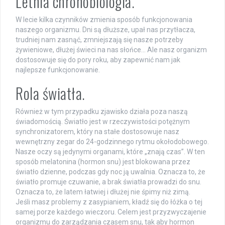
Letnia chronobiologia.
W lecie kilka czynników zmienia sposób funkcjonowania
naszego organizmu. Dni są dłuższe, upał nas przytłacza,
trudniej nam zasnąć, zmniejszają się nasze potrzeby
żywieniowe, dłużej świeci na nas słońce… Ale nasz organizm
dostosowuje się do pory roku, aby zapewnić nam jak
najlepsze funkcjonowanie.
Rola światła.
Również w tym przypadku zjawisko działa poza naszą
świadomością. Światło jest w rzeczywistości potężnym
synchronizatorem, który na stałe dostosowuje nasz
wewnętrzny zegar do 24-godzinnego rytmu okołodobowego.
Nasze oczy są jedynymi organami, które „znają czas”. W ten
sposób melatonina (hormon snu) jest blokowana przez
światło dzienne, podczas gdy noc ją uwalnia. Oznacza to, że
światło promuje czuwanie, a brak światła prowadzi do snu.
Oznacza to, że latem łatwiej i dłużej nie śpimy niż zimą.
Jeśli masz problemy z zasypianiem, kładź się do łóżka o tej
samej porze każdego wieczoru. Celem jest przyzwyczajenie
organizmu do zarządzania czasem snu, tak aby hormon