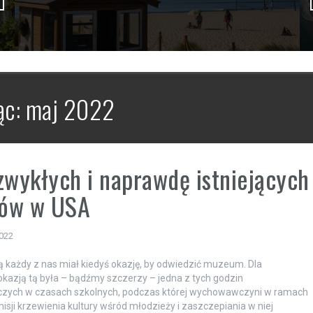
ąc:
maj 2022
zwykłych i naprawdę istniejących
ów w USA
2022
 każdy z nas miał kiedyś okazję, by odwiedzić muzeum. Dla
okazją tą była – bądźmy szczerzy – jedna z tych godzin
ych w czasach szkolnych, podczas której wychowawczyni w ramach
misji krzewienia kultury wśród młodzieży i zaszczepiania w niej