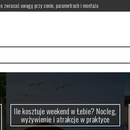
o zwracać uwagę przy cenie, parametrach i montażu
żywienie i atrakcje w praktyce
aże i ruchome wydmy (Słowiński Park Narodowy)
cje pod dachem i plan dnia dla rodziny
ogoda i ceny noclegów w sezonie oraz poza nim
rać folię, wykonawcę i rodzaj oklejenia
Ile kosztuje weekend w Łebie? Nocleg,
wyżywienie i atrakcje w praktyce