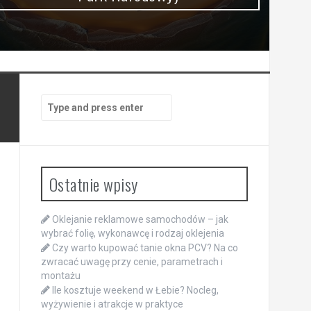
Search
for:
Ostatnie wpisy
Oklejanie reklamowe samochodów – jak
wybrać folię, wykonawcę i rodzaj oklejenia
Czy warto kupować tanie okna PCV? Na co
zwracać uwagę przy cenie, parametrach i
montażu
Ile kosztuje weekend w Łebie? Nocleg,
wyżywienie i atrakcje w praktyce