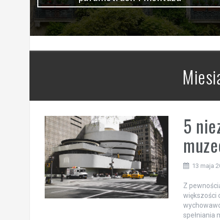
Miesi
5 nie
muze
13 maja 
Z pewnością
większości 
wychowawcz
spełniania 