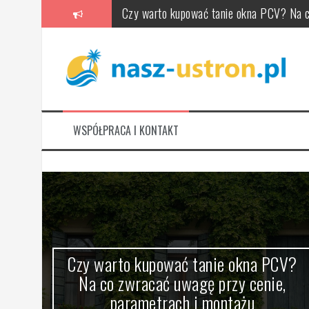
Skip
Czy warto kupować tanie okna PCV? Na c
to
content
Ile kosztuje weekend w Łebie? Nocleg, wy
Łeba: ile dni zaplanować na atrakcje, pl
Co robić w Łebie, gdy pada deszcz – atrak
Łeba kiedy jechać: najlepsze miesiące, p
WSPÓŁPRACA I KONTAKT
Oklejanie reklamowe samochodów – jak wyb
w –
Czy warto kupować tanie okna PCV?
zaj
Na co zwracać uwagę przy cenie,
parametrach i montażu