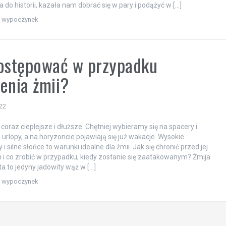
 do historii, kazała nam dobrać się w pary i podążyć w […]
 i wypoczynek
ostępować w przypadku
enia żmii?
22
ę coraz cieplejsze i dłuższe. Chętniej wybieramy się na spacery i
 urlopy, a na horyzoncie pojawiają się już wakacje. Wysokie
i silne słońce to warunki idealne dla żmii. Jak się chronić przed jej
i co zrobić w przypadku, kiedy zostanie się zaatakowanym? Żmija
 to jedyny jadowity wąż w […]
 i wypoczynek