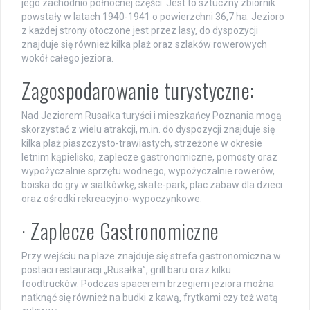
jego zachodnio północnej części. Jest to sztuczny zbiornik
powstały w latach 1940-1941 o powierzchni 36,7 ha. Jezioro
z każdej strony otoczone jest przez lasy, do dyspozycji
znajduje się również kilka plaż oraz szlaków rowerowych
wokół całego jeziora.
Zagospodarowanie turystyczne:
Nad Jeziorem Rusałka turyści i mieszkańcy Poznania mogą
skorzystać z wielu atrakcji, m.in. do dyspozycji znajduje się
kilka plaż piaszczysto-trawiastych, strzeżone w okresie
letnim kąpielisko, zaplecze gastronomiczne, pomosty oraz
wypożyczalnie sprzętu wodnego, wypożyczalnie rowerów,
boiska do gry w siatkówkę, skate-park, plac zabaw dla dzieci
oraz ośrodki rekreacyjno-wypoczynkowe.
· Zaplecze Gastronomiczne
Przy wejściu na plaże znajduje się strefa gastronomiczna w
postaci restauracji „Rusałka”, grill baru oraz kilku
foodtrucków. Podczas spacerem brzegiem jeziora można
natknąć się również na budki z kawą, frytkami czy też watą