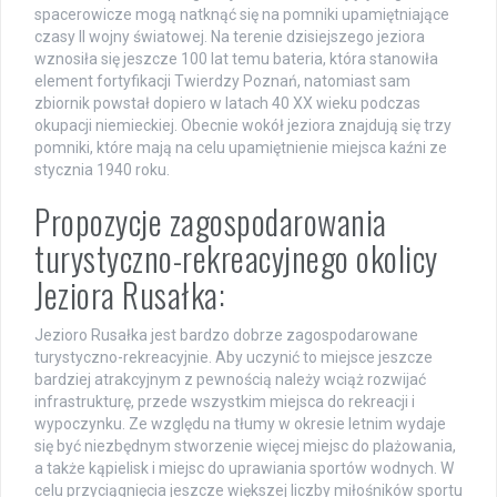
spacerowicze mogą natknąć się na pomniki upamiętniające
czasy II wojny światowej. Na terenie dzisiejszego jeziora
wznosiła się jeszcze 100 lat temu bateria, która stanowiła
element fortyfikacji Twierdzy Poznań, natomiast sam
zbiornik powstał dopiero w latach 40 XX wieku podczas
okupacji niemieckiej. Obecnie wokół jeziora znajdują się trzy
pomniki, które mają na celu upamiętnienie miejsca kaźni ze
stycznia 1940 roku.
Propozycje zagospodarowania
turystyczno-rekreacyjnego okolicy
Jeziora Rusałka:
Jezioro Rusałka jest bardzo dobrze zagospodarowane
turystyczno-rekreacyjnie. Aby uczynić to miejsce jeszcze
bardziej atrakcyjnym z pewnością należy wciąż rozwijać
infrastrukturę, przede wszystkim miejsca do rekreacji i
wypoczynku. Ze względu na tłumy w okresie letnim wydaje
się być niezbędnym stworzenie więcej miejsc do plażowania,
a także kąpielisk i miejsc do uprawiania sportów wodnych. W
celu przyciągnięcia jeszcze większej liczby miłośników sportu