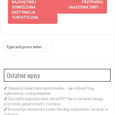
navigation
NAJCHĘTNIEJ
PRZYPADKU
ODWIEDZANA
UKĄSZENIA ŻMII?
→
DESTYNACJA
TURYSTYCZNA
Search
for:
Ostatnie wpisy
Oklejanie reklamowe samochodów – jak wybrać folię,
wykonawcę i rodzaj oklejenia
Czy warto kupować tanie okna PCV? Na co zwracać uwagę
przy cenie, parametrach i montażu
Ile kosztuje weekend w Łebie? Nocleg, wyżywienie i atrakcje w
praktyce