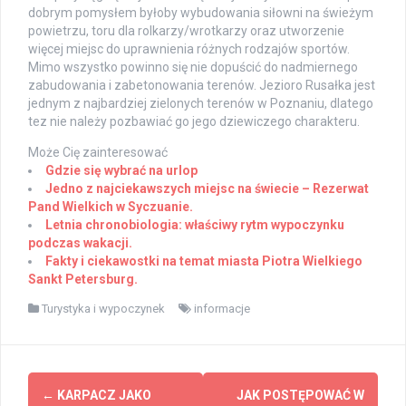
dobrym pomysłem byłoby wybudowania siłowni na świeżym
powietrzu, toru dla rolkarzy/wrotkarzy oraz utworzenie
więcej miejsc do uprawnienia różnych rodzajów sportów.
Mimo wszystko powinno się nie dopuścić do nadmiernego
zabudowania i zabetonowania terenów. Jezioro Rusałka jest
jednym z najbardziej zielonych terenów w Poznaniu, dlatego
tez nie należy pozbawiać go jego dziewiczego charakteru.
Może Cię zainteresować
Gdzie się wybrać na urlop
Jedno z najciekawszych miejsc na świecie – Rezerwat
Pand Wielkich w Syczuanie.
Letnia chronobiologia: właściwy rytm wypoczynku
podczas wakacji.
Fakty i ciekawostki na temat miasta Piotra Wielkiego
Sankt Petersburg.
Turystyka i wypoczynek
informacje
Post
←
KARPACZ JAKO
JAK POSTĘPOWAĆ W