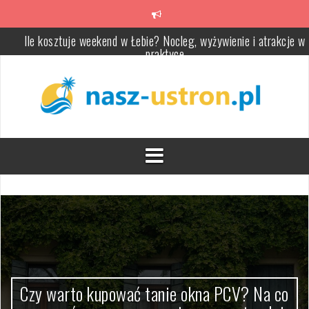
Skip
to
content
Ile kosztuje weekend w Łebie? Nocleg, wyżywienie i atrakcje w
praktyce
Łeba: ile dni zaplanować na atrakcje, plaże i ruchome wydmy
(Słowiński Park Narodowy)
Co robić w Łebie, gdy pada deszcz – atrakcje pod dachem i plan dn
dla rodziny
Łeba kiedy jechać: najlepsze miesiące, pogoda i ceny noclegów 
sezonie oraz poza nim
Oklejanie reklamowe samochodów – jak wybrać folię, wykonawcę 
rodzaj oklejenia
Czy warto kupować tanie okna PCV? Na co zwracać uwagę przy
cenie, parametrach i montażu
Czy warto kupować tanie okna PCV? Na co