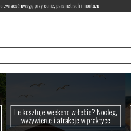
o zwracać uwagę przy cenie, parametrach i montażu
żywienie i atrakcje w praktyce
aże i ruchome wydmy (Słowiński Park Narodowy)
cje pod dachem i plan dnia dla rodziny
ogoda i ceny noclegów w sezonie oraz poza nim
rać folię, wykonawcę i rodzaj oklejenia
Ile kosztuje weekend w Łebie? Nocleg,
wyżywienie i atrakcje w praktyce