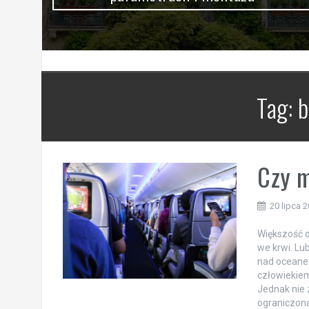
Tag:
b
Czy m
20 lipca 
Większość 
we krwi. Lu
nad oceanem
człowiekie
Jednak nie 
ograniczona