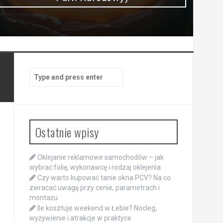
Search
for:
Ostatnie wpisy
Oklejanie reklamowe samochodów – jak
wybrać folię, wykonawcę i rodzaj oklejenia
Czy warto kupować tanie okna PCV? Na co
zwracać uwagę przy cenie, parametrach i
montażu
Ile kosztuje weekend w Łebie? Nocleg,
wyżywienie i atrakcje w praktyce