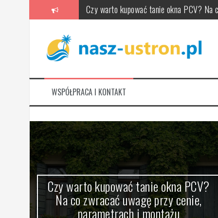
Skip
Czy warto kupować tanie okna PCV? Na c
to
content
Ile kosztuje weekend w Łebie? Nocleg, wy
Łeba: ile dni zaplanować na atrakcje, pl
Co robić w Łebie, gdy pada deszcz – atrak
Łeba kiedy jechać: najlepsze miesiące, p
WSPÓŁPRACA I KONTAKT
Oklejanie reklamowe samochodów – jak wyb
w –
Czy warto kupować tanie okna PCV?
zaj
Na co zwracać uwagę przy cenie,
parametrach i montażu