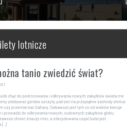
ilety lotnicze
ożna tanio zwiedzić świat?
2021
osób chęć do podróżowania i odkrywania nowych zakątków świata me
bimy zdobywać górskie szczyty, patrzeć na przepiękne zachody słońca
 czy przemierzać Saharę. Ciekawość jest tym co od wieków kieruje
m i prowadzi do odkrywania nowych, cudownych zakątków globu.
zawsze chcieć znaczy móc, a zdecydowana część ludzi jest
 […]