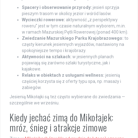
Spacery i obserwowanie przyrody:
jesień sprzyja
pieszym trasom w okolicy jezior i wśród lasów.
Wycieczki rowerowe:
aktywność „z perspektywy
roweru” jest w tym czasie naturalnym wyborem, m.in.
w ramach Mazurskiej Pętli Rowerowej (ponad 400 km).
Zwiedzanie Mazurskiego Parku Krajobrazowego:
to
częsty kierunek jesiennych wyjazdów, nastawiony na
spokojniejsze tempo i krajobrazy.
Aktywności na szlakach:
w jesiennych planach
pojawiają się zarówno szlaki turystyczne, jak i
kajakowe.
Relaks w obiektach z usługami wellness:
jesienią
częściej korzysta się z oferty typu spa, np. masaży i
zabiegów.
Jesienią Mikołajki są też często wybierane do zwiedzania —
szczególnie we wrześniu.
Kiedy jechać zimą do Mikołajek:
mróz, śnieg i atrakcje zimowe