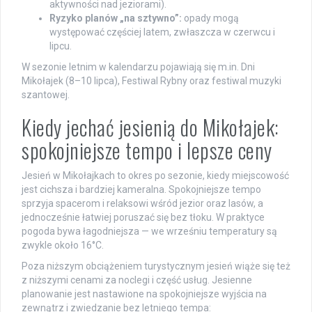
aktywności nad jeziorami).
Ryzyko planów „na sztywno”:
opady mogą
występować częściej latem, zwłaszcza w czerwcu i
lipcu.
W sezonie letnim w kalendarzu pojawiają się m.in. Dni
Mikołajek (8–10 lipca), Festiwal Rybny oraz festiwal muzyki
szantowej.
Kiedy jechać jesienią do Mikołajek:
spokojniejsze tempo i lepsze ceny
Jesień w Mikołajkach to okres po sezonie, kiedy miejscowość
jest cichsza i bardziej kameralna. Spokojniejsze tempo
sprzyja spacerom i relaksowi wśród jezior oraz lasów, a
jednocześnie łatwiej poruszać się bez tłoku. W praktyce
pogoda bywa łagodniejsza — we wrześniu temperatury są
zwykle około 16°C.
Poza niższym obciążeniem turystycznym jesień wiąże się też
z niższymi cenami za noclegi i część usług. Jesienne
planowanie jest nastawione na spokojniejsze wyjścia na
zewnątrz i zwiedzanie bez letniego tempa: