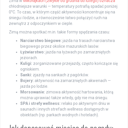
Zima w
Mikołajkach (zwykle od grudnia do lutego) oznacza
chłodniejsze warunki — temperatury potrafią spadać poniżej
0°C. To czas, w którym część aktywności koncentruje się na
śniegu i lodzie, a równocześnie łatwo połączyć ruch na
zewnątrz z odpoczynkiem w cieple.
Zimą można spotkać m.in. takie formy spędzania czasu:
Narciarstwo biegowe:
jazda na trasach narciarstwa
biegowego przez okolice mazurskich lasów.
Łyżwiarstwo:
jazda na łyżwach po zamarzniętych
jeziorach.
Kuligi:
zorganizowane przejazdy, często kończące się
ogniskiem.
Sanki:
zjazdy na sankach z pagórków.
Bojery:
aktywność na zamarzniętych akwenach —
jazda po lodzie.
Morsowanie:
zimowa aktywność hartowania, którą
można uprawiać także wtedy, gdy nie ma śniegu.
SPA i strefy wellness:
relaks po aktywnym dniu w
saunach i innych strefach wellness dostępnych w
obiektach (np. parkach wodnych i hotelach).