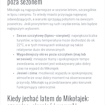
poza sezonem
Mikołajki są najpopularniejsze w sezonie letnim, szczególnie
w lipcu i sierpniu. To wtedy miasto przyciąga najwięcej
odwiedzających, a warunki sprzyjają pobytom na świeżym
powietrzu. Jeśli priorytetem są ruch i wydarzenia, lato będzie
najlepszym wyborem.
Sezon szczytowy (lipiec–sierpień):
największa liczba
turystów; w lipcu temperatura może dochodzić do ok.
22°C, a w tych miesiącach wskazuje się także
relatywnie dużo dni słonecznych.
Wygodniejszy okres poza szczytem (maj lub
wrzesień):
mniejsze tłumy i spokojniejsze tempo
zwiedzania; wrzesień jest wskazywany jako dobry
czas na wyjazd do Mikołajek.
Jesień i zima:
możliwość wyjazdu w spokojniejszej
atmosferze oraz dobry moment na obserwowanie
przyrody; Mikołajki są przedstawiane jako kierunek
funkcjonujący całorocznie.
Kiedy jechać latem do Mikołajek: