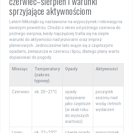
czerwiec–sierpień i warunki
sprzyjające aktywnościom
Latem Mikołajki są nastawione na wypoczynek i rekreację na
świeżym powietrzu. Chodzi o okres od późnego czerwca do
późnego sierpnia, kiedy najczęściej trafia się na ciepłe
warunki do aktywności nad jeziorami oraz imprez
plenerowych. Jednocześnie lato wiąże się z częstszymi
opadami, zwłaszcza w czerwcu i lipcu, dlatego plany warto
dopasować do pogody.
Miesiąc
Temperatury
Opady
Aktywności
(zakres
typowy)
Czerwiec
ok. 20–21°C
opady
początek
opisywane
sezonu nad
jako częstsze
wodą i letnich
(w skali roku:
wydarzeń
do wyższych
wartości)
Lipiec
ok. 22–23°C
częste opady
wypoczynek