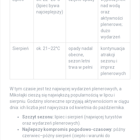
(lipiec bywa
nad wodą
najcieplejszy)
oraz
aktywności
plenerowe;
dużo
wydarzeń
Sierpień
ok. 21–22°C
opady nadal
kontynuacja
obecne,
atrakcji
sezon letni
sezonu i
trwa w pełni
imprez
plenerowych
W tym czasie jest też najwięcej wydarzeń plenerowych, a
Mikołajki cieszą się największą popularnością w lipcu i
sierpniu. Godziny słoneczne sprzyjają aktywnościom w ciągu
dnia: ich liczba jest najwyższa od kwietnia do października.
Szczyt sezonu:
lipiec i sierpień (najwięcej turystów
oraz wydarzeń plenerowych).
Najlepszy kompromis pogodowo-czasowy:
późny
czerwiec–późny sierpień (ciepło i warunki do