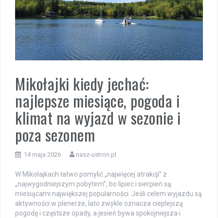
Mikołajki kiedy jechać:
najlepsze miesiące, pogoda i
klimat na wyjazd w sezonie i
poza sezonem
14 maja 2026
nasz-ustron.pl
W Mikołajkach łatwo pomylić „najwięcej atrakcji” z
„najwygodniejszym pobytem”, bo lipiec i sierpień są
miesiącami największej popularności. Jeśli celem wyjazdu są
aktywności w plenerze, lato zwykle oznacza cieplejszą
pogodę i częstsze opady, a jesień bywa spokojniejsza i