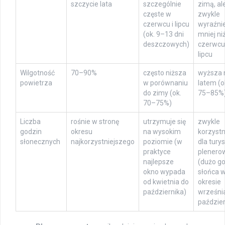
szczycie lata
szczególnie
zimą, al
częste w
zwykle
czerwcu i lipcu
wyraźni
(ok. 9–13 dni
mniej ni
deszczowych)
czerwcu 
lipcu
Wilgotność
70–90%
często niższa
wyższa 
powietrza
w porównaniu
latem (o
do zimy (ok.
75–85%
70–75%)
Liczba
rośnie w stronę
utrzymuje się
zwykle
godzin
okresu
na wysokim
korzystn
słonecznych
najkorzystniejszego
poziomie (w
dla turys
praktyce
plenero
najlepsze
(dużo g
okno wypada
słońca 
od kwietnia do
okresie
października)
września
paździer