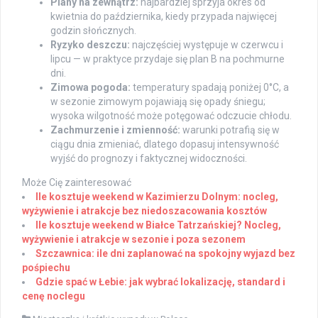
Plany na zewnątrz:
najbardziej sprzyja okres od
kwietnia do października, kiedy przypada najwięcej
godzin słończnych.
Ryzyko deszczu:
najczęściej występuje w czerwcu i
lipcu — w praktyce przydaje się plan B na pochmurne
dni.
Zimowa pogoda:
temperatury spadają poniżej 0°C, a
w sezonie zimowym pojawiają się opady śniegu;
wysoka wilgotność może potęgować odczucie chłodu.
Zachmurzenie i zmienność:
warunki potrafią się w
ciągu dnia zmieniać, dlatego dopasuj intensywność
wyjść do prognozy i faktycznej widoczności.
Może Cię zainteresować
Ile kosztuje weekend w Kazimierzu Dolnym: nocleg,
wyżywienie i atrakcje bez niedoszacowania kosztów
Ile kosztuje weekend w Białce Tatrzańskiej? Nocleg,
wyżywienie i atrakcje w sezonie i poza sezonem
Szczawnica: ile dni zaplanować na spokojny wyjazd bez
pośpiechu
Gdzie spać w Łebie: jak wybrać lokalizację, standard i
cenę noclegu