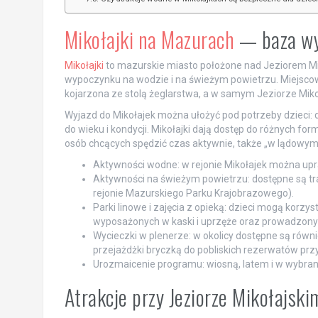
Mikołajki na Mazurach
— baza wy
Mikołajki
to mazurskie miasto położone nad Jeziorem Mi
wypoczynku na wodzie i na świeżym powietrzu. Miejscow
kojarzona ze stolą żeglarstwa, a w samym Jeziorze Miko
Wyjazd do Mikołajek można ułożyć pod potrzeby dzieci:
do wieku i kondycji. Mikołajki dają dostęp do różnych fo
osób chcących spędzić czas aktywnie, także „w lądowym”
Aktywności wodne: w rejonie Mikołajek można upra
Aktywności na świeżym powietrzu: dostępne są tr
rejonie Mazurskiego Parku Krajobrazowego).
Parki linowe i zajęcia z opieką: dzieci mogą korzy
wyposażonych w kaski i uprzęże oraz prowadzonyc
Wycieczki w plenerze: w okolicy dostępne są równ
przejażdżki bryczką do pobliskich rezerwatów przy
Urozmaicenie programu: wiosną, latem i w wybran
Atrakcje przy Jeziorze Mikołajski