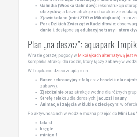
Galindia (Wioska Galindów):
rekonstrukcja starop
obrzędów
, a także atrakcje o charakterze edukac
Zjawiskoland (mini ZOO w Mikołajkach):
mini zo
Park Dzikich Zwierząt w Kadzidłowie:
obserwacj
danieli
; dostępne są
edukacyjne trasy
i
interakt
Plan „na deszcz”: aquapark Tropik
W razie gorszej pogody w
Mikołajkach alternatywą jest w
kompleks atrakcji dla rodzin, który łączy zabawę w wodzie
W Tropikanie dzieci znajdą m.in.:
Basen rekreacyjny z falą
oraz
brodzik dla najm
zabawy).
Zjeżdżalnie
oraz atrakcje wodne dla różnych gru
Strefę relaksu
dla dorosłych:
jacuzzi
i
sauny
.
Animacje i zajęcia w klubie dziecięcym
: w oferci
Po aktywnościach w wodzie można przejść do
Mini Las
bilard
kręgle
minigolf