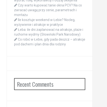
wybrać folię, wykonawcę i rodzaj oklejenia
Czy warto kupować tanie okna PCV? Na co
zwracać uwagę przy cenie, parametrach i
montażu
Ile kosztuje weekend w Łebie? Nocleg,
wyżywienie i atrakcje w praktyce
Łeba: ile dni zaplanować na atrakcje, plaże i
ruchome wydmy (Słowiński Park Narodowy)
Co robić w Łebie, gdy pada deszcz – atrakcje
pod dachem i plan dnia dla rodziny
Recent Comments