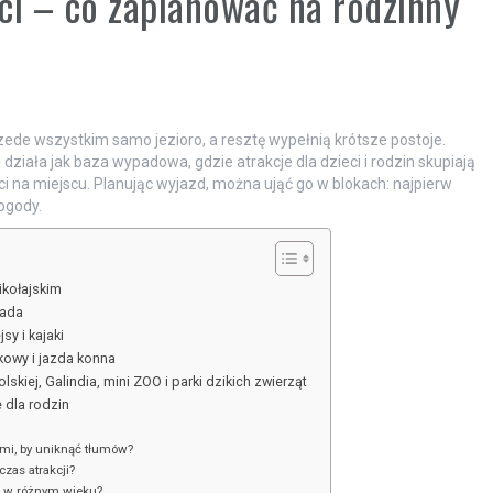
eci – co zaplanować na rodzinny
zede wszystkim samo jezioro, a resztę wypełnią krótsze postoje.
ała jak baza wypadowa, gdzie atrakcje dla dzieci i rodzin skupiają
ci na miejscu. Planując wyjazd, można ująć go w blokach: najpierw
ogody.
kołajskim
nada
sy i kajaki
kowy i jazda konna
kiej, Galindia, mini ZOO i parki dzikich zwierząt
 dla rodzin
ćmi, by uniknąć tłumów?
czas atrakcji?
i w różnym wieku?