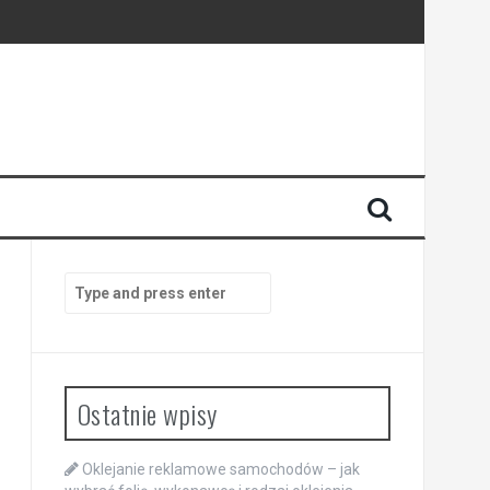
Search
for:
Ostatnie wpisy
Oklejanie reklamowe samochodów – jak