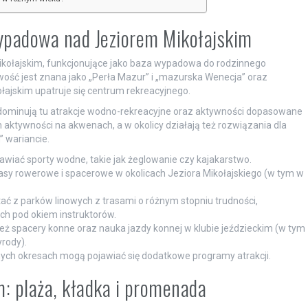
padowa nad Jeziorem Mikołajskim
kołajskim, funkcjonujące jako baza wypadowa do rodzinnego
ość jest znana jako „Perła Mazur” i „mazurska Wenecja” oraz
łajskim upatruje się centrum rekreacyjnego.
 dominują tu atrakcje wodno-rekreacyjne oraz aktywności dopasowane
rm aktywności na akwenach, a w okolicy działają też rozwiązania dla
 wariancie.
wiać sporty wodne, takie jak żeglowanie czy kajakarstwo.
asy rowerowe i spacerowe w okolicach Jeziora Mikołajskiego (w tym w
stać z parków linowych z trasami o różnym stopniu trudności,
h pod okiem instruktorów.
ież spacery konne oraz nauka jazdy konnej w klubie jeździeckim (w tym
rody).
ych okresach mogą pojawiać się dodatkowe programy atrakcji.
m: plaża, kładka i promenada