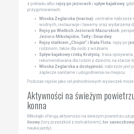
z pokładu albo
rejsy po jeziorach
i
spływ kajakowy
, gdz
przygotowaniach.
Wioska Żeglarska (marina):
centralne nabrzeże 
wodnych, restauracje i tawerny oraz wydarzenia dl
Rejsy po Wielkich Jeziorach Mazurskich:
perspek
Jezioro Mikołajskie
,
Tałty
i
Śniardwy
.
Rejsy statkiem „Chopin” i Biała Flota:
rejsy po
je
rodzinom, także dla osób z wózkami.
Spływ kajakowy rzeką Krutynią:
trasa opisywana 
rekomendowana dla rodzin z dziećmi; na starcie tr
Wioska Żeglarska a dostępność:
nabrzeże jest p
zaplecze sanitarne i udogodnienia na miejscu.
Podczas rejsów jako cel jednodniowych wycieczek może 
Aktywności na świeżym powietrzu:
konna
Mikołajki oferują aktywności na świeżym powietrzu uzup
linowy
(tory przeszkód z instruktorem),
tor saneczkowy
nauka jazdy).