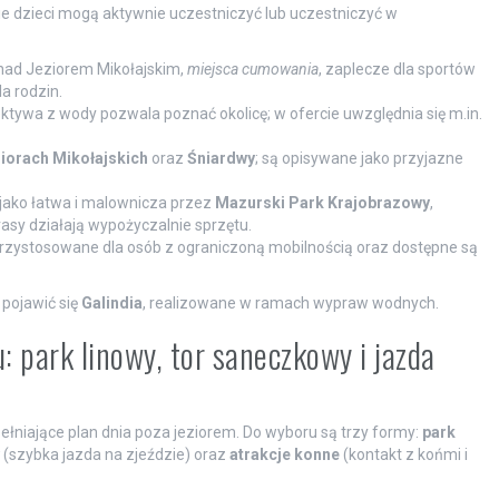
ie dzieci mogą aktywnie uczestniczyć lub uczestniczyć w
nad Jeziorem Mikołajskim,
miejsca cumowania
, zaplecze dla sportów
a rodzin.
tywa z wody pozwala poznać okolicę; w ofercie uwzględnia się m.in.
ziorach Mikołajskich
oraz
Śniardwy
; są opisywane jako przyjazne
jako łatwa i malownicza przez
Mazurski Park Krajobrazowy
,
asy działają wypożyczalnie sprzętu.
rzystosowane dla osób z ograniczoną mobilnością oraz dostępne są
pojawić się
Galindia
, realizowane w ramach wypraw wodnych.
 park linowy, tor saneczkowy i jazda
ełniające plan dnia poza jeziorem. Do wyboru są trzy formy:
park
(szybka jazda na zjeździe) oraz
atrakcje konne
(kontakt z końmi i