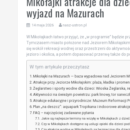
Mikołajki atrakcje dla dzi
wyjazd na Mazurach
14 maja 2026
nasz-ustron.pl
W Mikołajkach łatwo przyjąć, że „w programie” będzie pr
Tymczasem miasto położone nad Jeziorem Mikołajskim dzi
się wokół rekreacji wodnej oraz przestrzeni do aktywnoś
jezioro i okolica, a potem dopasować przerwę także do p
W tym artykule przeczytasz
Mikołajki na Mazurach — baza wypadowa nad Jeziorem Mi
Atrakcje przy Jeziorze Mikołajskim: plaża, kładka i prome
Żeglarstwo i sporty wodne dla dzieci: Wioska Żeglarska, rej
Aktywności na świeżym powietrzu: park linowy, tor sanecz
Atrakcje edukacyjne i przyrodnicze: Muzeum Reformacji Pols
Plan „na deszcz”: aquapark Tropikana i indoorowe atrakcje
FAQ – najczęściej zadawane pytania
Jakie są najlepsze terminy na wizytę w Mikołajkach z dzie
Czy w Mikołajkach dostępne są usługi opieki dla dzieci pod
Czy atrakcje wodne w Mikołajkach są bezpieczne dla dziec