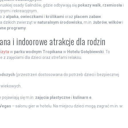
ruskiej osady Galindów, gdzie odbywają się
pokazy walk
,
rzemiosła
i
yjnym i rekreacyjnym.
o z
alpaka
,
owieczkami
i
królikami
oraz
placem zabaw
.
a dzikich zwierząt w
naturalnym środowisku
, m.in.
żubrów
,
wilków
i
ywne programy
.
ana i indoorowe atrakcje dla rodzin
izyta
w
parku wodnym Tropikana
w
Hotelu Gołębiewski
. To
 z zajęciami dla dzieci oraz strefami relaksu.
łodszych
(przestrzeń dostosowana do potrzeb dzieci i bezpiecznej
p wiekowych.
e pojawiają się m.in.
zajęcia plastyczne
i
kulinarn e
.
 Vegas
– salonu gier w hotelu. Na miejscu dzieci mogą zagrać m.in. w: