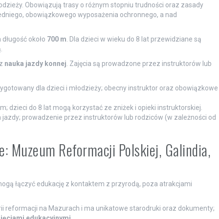
łodzieży. Obowiązują trasy o różnym stopniu trudności oraz zasady
iedniego, obowiązkowego wyposażenia ochronnego, a nad
a długość około
700 m
. Dla dzieci w wieku do 8 lat przewidziane są
.
z
nauka jazdy konnej
. Zajęcia są prowadzone przez instruktorów lub
zygotowany dla dzieci i młodzieży; obecny instruktor oraz obowiązkowe
m; dzieci do 8 lat mogą korzystać ze zniżek i opieki instruktorskiej.
 jazdy; prowadzenie przez instruktorów lub rodziców (w zależności od
e: Muzeum Reformacji Polskiej, Galindia,
i mogą łączyć edukację z kontaktem z przyrodą, poza atrakcjami
orii reformacji na Mazurach i ma unikatowe starodruki oraz dokumenty;
ajęciami edukacyjnymi
.