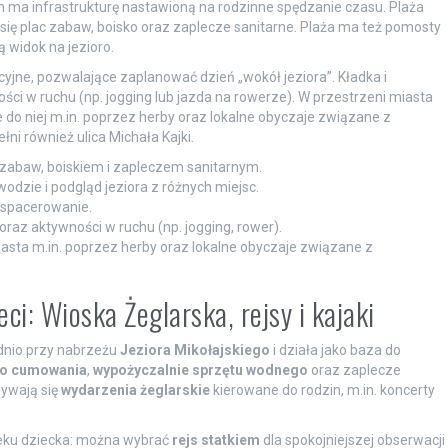
ch ma infrastrukturę nastawioną na rodzinne spędzanie czasu. Plaża
ją się plac zabaw, boisko oraz zaplecze sanitarne. Plaża ma też pomosty
ą widok na jezioro.
yjne, pozwalające zaplanować dzień „wokół jeziora”. Kładka i
i w ruchu (np. jogging lub jazda na rowerze). W przestrzeni miasta
e do niej m.in. poprzez herby oraz lokalne obyczaje związane z
ni również ulica Michała Kajki.
 zabaw, boiskiem i zapleczem sanitarnym.
wodzie i podgląd jeziora z różnych miejsc.
y spacerowanie.
raz aktywności w ruchu (np. jogging, rower).
asta m.in. poprzez herby oraz lokalne obyczaje związane z
ci: Wioska Żeglarska, rejsy i kajaki
dnio przy nabrzeżu
Jeziora Mikołajskiego
i działa jako baza do
do cumowania
,
wypożyczalnie sprzętu wodnego
oraz zaplecze
bywają się
wydarzenia żeglarskie
kierowane do rodzin, m.in. koncerty
ieku dziecka: można wybrać
rejs statkiem
dla spokojniejszej obserwacji