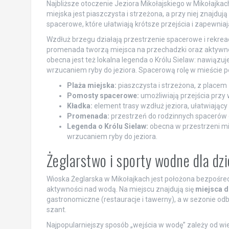
Najbliższe otoczenie Jeziora Mikołajskiego w Mikołajka
miejska jest piaszczysta i strzeżona, a przy niej znajdu
spacerowe, które ułatwiają krótsze przejścia i zapewniaj
Wzdłuż brzegu działają przestrzenie spacerowe i rekreac
promenada tworzą miejsca na przechadzki oraz aktywnośc
obecna jest też lokalna legenda o Królu Sielaw: nawiązuj
wrzucaniem ryby do jeziora. Spacerową rolę w mieście peł
Plaża miejska:
piaszczysta i strzeżona, z placem
Pomosty spacerowe:
umożliwiają przejścia przy 
Kładka:
element trasy wzdłuż jeziora, ułatwiając
Promenada:
przestrzeń do rodzinnych spacerów o
Legenda o Królu Sielaw:
obecna w przestrzeni mi
wrzucaniem ryby do jeziora.
Żeglarstwo i sporty wodne dla dzie
Wioska Żeglarska w Mikołajkach jest położona bezpośre
aktywności nad wodą. Na miejscu znajdują się
miejsca 
gastronomiczne (restauracje i tawerny), a w sezonie od
szant.
Najpopularniejszy sposób „wejścia w wodę” zależy od w