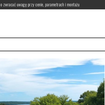
o zwracać uwagę przy cenie, parametrach i montażu
żywienie i atrakcje w praktyce
aże i ruchome wydmy (Słowiński Park Narodowy)
cje pod dachem i plan dnia dla rodziny
ogoda i ceny noclegów w sezonie oraz poza nim
rać folię, wykonawcę i rodzaj oklejenia