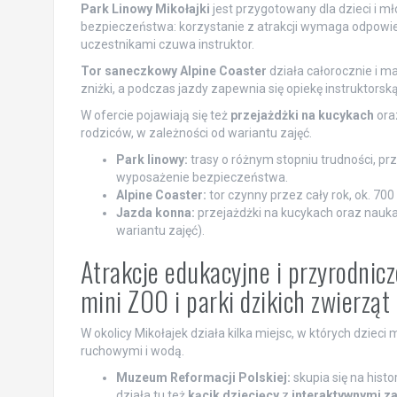
Park Linowy Mikołajki
jest przygotowany dla dzieci i m
bezpieczeństwa: korzystanie z atrakcji wymaga odpow
uczestnikami czuwa instruktor.
Tor saneczkowy Alpine Coaster
działa całorocznie i m
zniżki, a podczas jazdy zapewnia się opiekę instruktorską
W ofercie pojawiają się też
przejażdżki na kucykach
ora
rodziców, w zależności od wariantu zajęć.
Park linowy:
trasy o różnym stopniu trudności, pr
wyposażenie bezpieczeństwa.
Alpine Coaster:
tor czynny przez cały rok, ok. 700 
Jazda konna:
przejażdżki na kucykach oraz nauka
wariantu zajęć).
Atrakcje edukacyjne i przyrodnicz
mini ZOO i parki dzikich zwierząt
W okolicy Mikołajek działa kilka miejsc, w których dziec
ruchowymi i wodą.
Muzeum Reformacji Polskiej:
skupia się na hist
działa tu też
kącik dziecięcy
z
interaktywnymi z