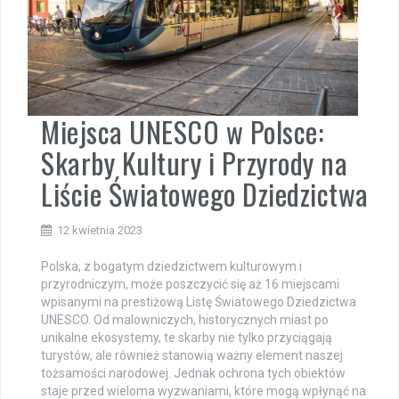
Miejsca UNESCO w Polsce:
Skarby Kultury i Przyrody na
Liście Światowego Dziedzictwa
12 kwietnia 2023
Polska, z bogatym dziedzictwem kulturowym i
przyrodniczym, może poszczycić się aż 16 miejscami
wpisanymi na prestiżową Listę Światowego Dziedzictwa
UNESCO. Od malowniczych, historycznych miast po
unikalne ekosystemy, te skarby nie tylko przyciągają
turystów, ale również stanowią ważny element naszej
tożsamości narodowej. Jednak ochrona tych obiektów
staje przed wieloma wyzwaniami, które mogą wpłynąć na