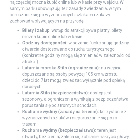
najczęściej można kupić online lub w kasie przy wejściu. W
samym parku obowiązują też zasady zwiedzania, w tym
poruszanie się po wyznaczonych szlakach i zakazy
zachowań wpływających na przyrodę.
Bilety i zakup:
wstęp do atrakcji bywa płatny; bilety
można kupić online lub w kasie.
Godziny dostępności:
w sezonie funkcjonują godziny
otwarcia dostosowane do ruchu turystycznego
(konkretne godziny mogą się zmieniać w zależności od
atrakcji).
Latarnia morska Stilo (ograniczenia):
na wejście
dopuszczane są osoby powyżej 105 cm wzrostu;
dzieci do 7 lat mogą zwiedzać wyłącznie pod opieką
dorosłych.
Latarnia Stilo (bezpieczeństwo):
dostęp jest
sezonowy, a ograniczenia wynikają z bezpieczeństwa
poruszania się po stromych schodach.
Ruchome wydmy (zasady na terenie):
korzystanie z
wyznaczonych szlaków i nieporuszanie się poza
trasami.
Ruchome wydmy (bezpieczeństwo):
teren jest
otwarty, bez cienia; zaleca się zabranie nakrycia głowy,