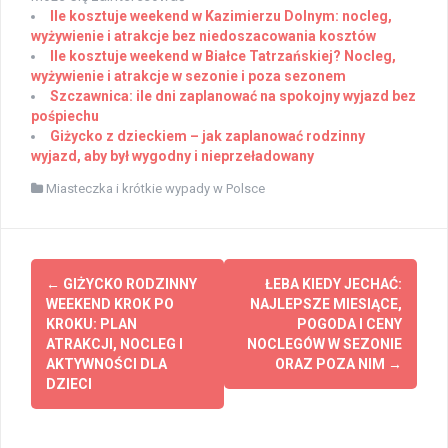
Ile kosztuje weekend w Kazimierzu Dolnym: nocleg,
wyżywienie i atrakcje bez niedoszacowania kosztów
Ile kosztuje weekend w Białce Tatrzańskiej? Nocleg,
wyżywienie i atrakcje w sezonie i poza sezonem
Szczawnica: ile dni zaplanować na spokojny wyjazd bez
pośpiechu
Giżycko z dzieckiem – jak zaplanować rodzinny
wyjazd, aby był wygodny i nieprzeładowany
Miasteczka i krótkie wypady w Polsce
Post
←
GIŻYCKO RODZINNY
ŁEBA KIEDY JECHAĆ:
navigation
WEEKEND KROK PO
NAJLEPSZE MIESIĄCE,
KROKU: PLAN
POGODA I CENY
ATRAKCJI, NOCLEG I
NOCLEGÓW W SEZONIE
AKTYWNOŚCI DLA
ORAZ POZA NIM
→
DZIECI