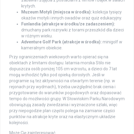
zabawa i zdjęcia z postaciami z filmów i bajek w salach
krytych.
Muzeum Motyli (miejsca w środku):
kolekcja tysięcy
okazów motyli i innych owadów oraz quiz edukacyjny.
Funlandia (atrakcje w środku/ze zadaszeniem):
dmuchany park rozrywki z torami przeszkód dla dzieci
w różnym wieku.
Adventure Golf Park (atrakcje w środku):
minigolf w
kameralnym obiekcie.
Przy ograniczeniach wiekowych warto opierać się na
obiektach z limitami dostępu: latarnia morska Stilo nie
dopuszcza osób poniżej 105 cm wzrostu, a dzieci do 7 lat
mogą wchodzić tylko pod opieką dorosłych. Jeśli w
programie są też aktywności na otwartym terenie (np. w
rejonach przy wydmach), trzeba uwzględnić brak cienia i
przygotowanie do warunków pogodowych oraz dopasować
tempo do możliwości grupy. W Słowińskim Parku Narodowym
obowiązują zasady zwiedzania i wyznaczone szlaki, więc
przy niepogodzie plan często polega na zamianie części
punktów na atrakcje kryte oraz na elastycznym układzie
kolejności.
Może Cię zainteresować