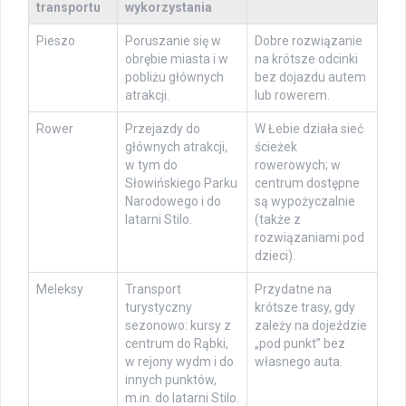
transportu
wykorzystania
Pieszo
Poruszanie się w
Dobre rozwiązanie
obrębie miasta i w
na krótsze odcinki
pobliżu głównych
bez dojazdu autem
atrakcji.
lub rowerem.
Rower
Przejazdy do
W Łebie działa sieć
głównych atrakcji,
ścieżek
w tym do
rowerowych; w
Słowińskiego Parku
centrum dostępne
Narodowego i do
są wypożyczalnie
latarni Stilo.
(także z
rozwiązaniami pod
dzieci).
Meleksy
Transport
Przydatne na
turystyczny
krótsze trasy, gdy
sezonowo: kursy z
zależy na dojeździe
centrum do Rąbki,
„pod punkt” bez
w rejony wydm i do
własnego auta.
innych punktów,
m.in. do latarni Stilo.