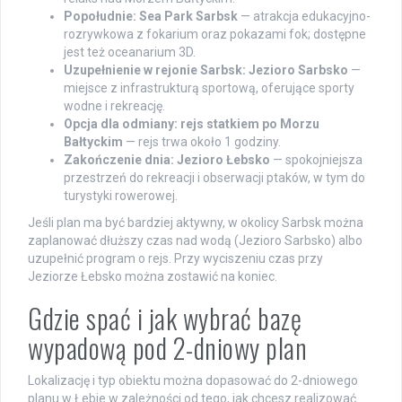
Popołudnie: Sea Park Sarbsk
— atrakcja edukacyjno-
rozrywkowa z fokarium oraz pokazami fok; dostępne
jest też oceanarium 3D.
Uzupełnienie w rejonie Sarbsk: Jezioro Sarbsko
—
miejsce z infrastrukturą sportową, oferujące sporty
wodne i rekreację.
Opcja dla odmiany: rejs statkiem po Morzu
Bałtyckim
— rejs trwa około 1 godziny.
Zakończenie dnia: Jezioro Łebsko
— spokojniejsza
przestrzeń do rekreacji i obserwacji ptaków, w tym do
turystyki rowerowej.
Jeśli plan ma być bardziej aktywny, w okolicy Sarbsk można
zaplanować dłuższy czas nad wodą (Jezioro Sarbsko) albo
uzupełnić program o rejs. Przy wyciszeniu czas przy
Jeziorze Łebsko można zostawić na koniec.
Gdzie spać i jak wybrać bazę
wypadową pod 2-dniowy plan
Lokalizację i typ obiektu można dopasować do 2-dniowego
planu w Łebie w zależności od tego, jak chcesz realizować