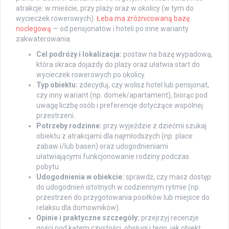
atrakcje: w mieście, przy plaży oraz w okolicy (w tym do
wycieczek rowerowych).
Łeba ma zróżnicowaną bazę
noclegową
— od pensjonatów i hoteli po inne warianty
zakwaterowania.
Cel podróży i lokalizacja:
postaw na bazę wypadową,
która skraca dojazdy do plaży oraz ułatwia start do
wycieczek rowerowych po okolicy.
Typ obiektu:
zdecyduj, czy wolisz hotel lub pensjonat,
czy inny wariant (np. domek/apartament), biorąc pod
uwagę liczbę osób i preferencje dotyczące wspólnej
przestrzeni.
Potrzeby rodzinne:
przy wyjeździe z dziećmi szukaj
obiektu z atrakcjami dla najmłodszych (np. place
zabaw i/lub basen) oraz udogodnieniami
ułatwiającymi funkcjonowanie rodziny podczas
pobytu.
Udogodnienia w obiekcie:
sprawdź, czy masz dostęp
do udogodnień istotnych w codziennym rytmie (np.
przestrzeń do przygotowania posiłków lub miejsce do
relaksu dla domowników).
Opinie i praktyczne szczegóły:
przejrzyj recenzje
gości pod kątem czystości, obsługi i tego, jak obiekt