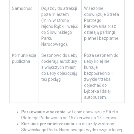
Samochód
Dojazdy do atrakcji
W sezonie
poza miastem
obowiązuje Strefa
(m.in. w stronę
Płatnego
rejonu Rąbki i wejść
Parkowania oraz
do Słowińskiego
działają parkingi
Parku
płatne i bezpłatne.
Narodowego).
Komunikacja
Sezonowo do Łeby
Poza sezonem do
publiczna
docierają autobusy
Łeby kolej nie
z większych miast;
kursuje
do Łeby dojeżdżają
bezpośrednio —
też pociągi.
zwykle trzeba
dojechać do
Lęborka i dalej
autobusem.
Parkowanie w sezonie:
w Łebie obowiązuje Strefa
Płatnego Parkowania od 15 czerwca do 15 sierpnia.
Kierunek przemieszczania:
na dojazdy w stronę
Słowińskiego Parku Narodowego i wydm często lepiej