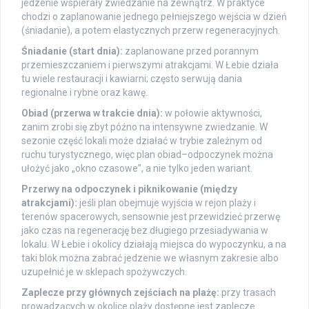
jedzenie wspierały zwiedzanie na zewnątrz. W praktyce
chodzi o zaplanowanie jednego pełniejszego wejścia w dzień
(śniadanie), a potem elastycznych przerw regeneracyjnych.
Śniadanie (start dnia):
zaplanowane przed porannym
przemieszczaniem i pierwszymi atrakcjami. W Łebie działa
tu wiele restauracji i kawiarni; często serwują dania
regionalne i rybne oraz kawę.
Obiad (przerwa w trakcie dnia):
w połowie aktywności,
zanim zrobi się zbyt późno na intensywne zwiedzanie. W
sezonie część lokali może działać w trybie zależnym od
ruchu turystycznego, więc plan obiad–odpoczynek można
ułożyć jako „okno czasowe”, a nie tylko jeden wariant.
Przerwy na odpoczynek i piknikowanie (między
atrakcjami):
jeśli plan obejmuje wyjścia w rejon plaży i
terenów spacerowych, sensownie jest przewidzieć przerwę
jako czas na regenerację bez długiego przesiadywania w
lokalu. W Łebie i okolicy działają miejsca do wypoczynku, a na
taki blok można zabrać jedzenie we własnym zakresie albo
uzupełnić je w sklepach spożywczych.
Zaplecze przy głównych zejściach na plażę:
przy trasach
prowadzących w okolice plaży dostępne jest zaplecze