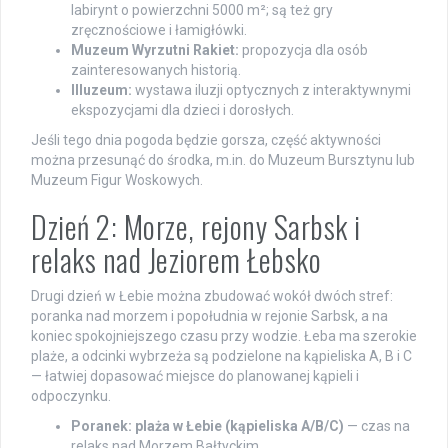
labirynt o powierzchni 5000 m²; są też gry
zręcznościowe i łamigłówki.
Muzeum Wyrzutni Rakiet:
propozycja dla osób
zainteresowanych historią.
Illuzeum:
wystawa iluzji optycznych z interaktywnymi
ekspozycjami dla dzieci i dorosłych.
Jeśli tego dnia pogoda będzie gorsza, część aktywności
można przesunąć do środka, m.in. do Muzeum Bursztynu lub
Muzeum Figur Woskowych.
Dzień 2: Morze, rejony Sarbsk i
relaks nad Jeziorem Łebsko
Drugi dzień w Łebie można zbudować wokół dwóch stref:
poranka nad morzem i popołudnia w rejonie Sarbsk, a na
koniec spokojniejszego czasu przy wodzie. Łeba ma szerokie
plaże, a odcinki wybrzeża są podzielone na kąpieliska A, B i C
— łatwiej dopasować miejsce do planowanej kąpieli i
odpoczynku.
Poranek: plaża w Łebie (kąpieliska A/B/C)
— czas na
relaks nad Morzem Bałtyckim.