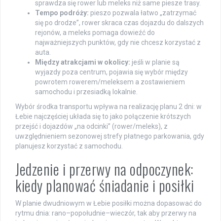
sprawdza się rower lub meleks niż same piesze trasy.
Tempo podróży:
pieszo pozwala łatwo „zatrzymać
się po drodze”, rower skraca czas dojazdu do dalszych
rejonów, a meleks pomaga dowieźć do
najważniejszych punktów, gdy nie chcesz korzystać z
auta.
Między atrakcjami w okolicy:
jeśli w planie są
wyjazdy poza centrum, pojawia się wybór między
powrotem rowerem/meleksem a zostawieniem
samochodu i przesiadką lokalnie.
Wybór środka transportu wpływa na realizację planu 2 dni: w
Łebie najczęściej układa się to jako połączenie krótszych
przejść i dojazdów „na odcinki” (rower/meleks), z
uwzględnieniem sezonowej strefy płatnego parkowania, gdy
planujesz korzystać z samochodu.
Jedzenie i przerwy na odpoczynek:
kiedy planować śniadanie i posiłki
W planie dwudniowym w Łebie posiłki można dopasować do
rytmu dnia: rano–popołudnie–wieczór, tak aby przerwy na