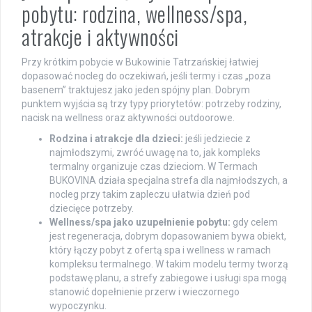
pobytu: rodzina, wellness/spa,
atrakcje i aktywności
Przy krótkim pobycie w Bukowinie Tatrzańskiej łatwiej
dopasować nocleg do oczekiwań, jeśli termy i czas „poza
basenem” traktujesz jako jeden spójny plan. Dobrym
punktem wyjścia są trzy typy priorytetów: potrzeby rodziny,
nacisk na wellness oraz aktywności outdoorowe.
Rodzina i atrakcje dla dzieci:
jeśli jedziecie z
najmłodszymi, zwróć uwagę na to, jak kompleks
termalny organizuje czas dzieciom. W Termach
BUKOVINA działa specjalna strefa dla najmłodszych, a
nocleg przy takim zapleczu ułatwia dzień pod
dziecięce potrzeby.
Wellness/spa jako uzupełnienie pobytu:
gdy celem
jest regeneracja, dobrym dopasowaniem bywa obiekt,
który łączy pobyt z ofertą spa i wellness w ramach
kompleksu termalnego. W takim modelu termy tworzą
podstawę planu, a strefy zabiegowe i usługi spa mogą
stanowić dopełnienie przerw i wieczornego
wypoczynku.