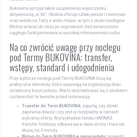
Bukowina sprzyja także uzupełnieniu wypoczynku
aktywnością „w tle”. Okolica oferuje szlaki piesze i rowerowe
oraz widoki na Tatry z wielu miejsc, w tym z okolic noclegów.
Można wracać do ciszy po wyprawach, bez konieczności
ciągłego funkcjonowania w wysokiej intensywności ruchu.
Na co zwrócić uwagę przy noclegu
pod Termy BUKOVINA: transfer,
wstępy, standard i udogodnienia
Przy wyborze noclegu pod Termy BUKOVINA liczą się
praktyczne elementy, które wpływają na organizację dnia i
ostateczny koszt pobytu. Warto skontaktować się z obiektem
i potwierdzić te kwestie przed rezerwacją:
Transfer do Term BUKOVINA:
zapytaj, czy obiekt
zapewnia dowóz i czy jest on bezpłatny w ramach
wybranej oferty. W przykładzie Hotelu HARNAŚ
transfer hotelowy odbywa się w dwie strony i trwa nie
dłużej niż 3 minuty.
Wstęp do Term BUKOVINA w cenie pobytu:
sprawdź,