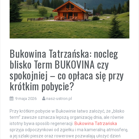
Bukowina Tatrzańska: nocleg
blisko Term BUKOVINA czy
spokojniej – co opłaca się przy
krótkim pobycie?
9 maja 2026
nasz-ustron.pl
Przy krótkim pobycie w Bukowinie łatwo założyć, że „blisko
term” zawsze oznacza lepszą organizację dnia, ale równie
istotny bywa sposób regeneracji.
Bukowina Tatrzańska
sprzyja odpoczynkowi od zgiełku i ma kameralną atmosferę,
a jej szlaki piesze oraz rowerowe pozwalają ułożyć dzień