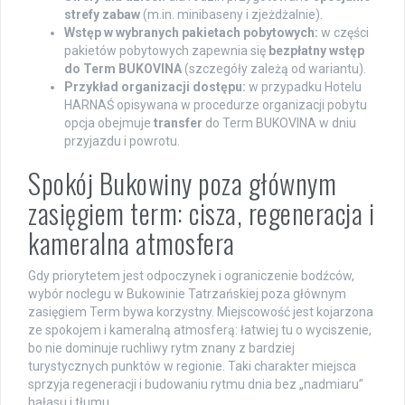
strefy zabaw
(m.in. minibaseny i zjeżdżalnie).
Wstęp w wybranych pakietach pobytowych:
w części
pakietów pobytowych zapewnia się
bezpłatny wstęp
do Term BUKOVINA
(szczegóły zależą od wariantu).
Przykład organizacji dostępu:
w przypadku Hotelu
HARNAŚ opisywana w procedurze organizacji pobytu
opcja obejmuje
transfer
do Term BUKOVINA w dniu
przyjazdu i powrotu.
Spokój Bukowiny poza głównym
zasięgiem term: cisza, regeneracja i
kameralna atmosfera
Gdy priorytetem jest odpoczynek i ograniczenie bodźców,
wybór noclegu w Bukowinie Tatrzańskiej poza głównym
zasięgiem Term bywa korzystny. Miejscowość jest kojarzona
ze spokojem i kameralną atmosferą: łatwiej tu o wyciszenie,
bo nie dominuje ruchliwy rytm znany z bardziej
turystycznych punktów w regionie. Taki charakter miejsca
sprzyja regeneracji i budowaniu rytmu dnia bez „nadmiaru”
hałasu i tłumu.