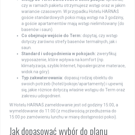
czy w ramach pakietu otrzymujesz wstęp oraz w jakim
wariancie czasowym. W przypadku Hotelu HARNAŚ
goście standardowych pokoi mają wstęp na 3 godziny,
a goście apartamentów mają wstęp nielimitowany (do
basenów i saun).
Co obejmuje wejście do Term:
dopytaj, czy wstęp
dotyczy zarówno strefy basenów termalnych, jak i
saun.
Standard i udogodnienia w pokojach:
zweryfikuj
wyposażenie, które wpływa na komfort (np.
klimatyzacja, szybki Internet, hipoalergiczne materace,
widok na góry).
Typ zakwaterowania:
dopasuj rodzaj obiektu do
swoich potrzeb (hotel/pokoje/apartamenty) i upewnij
się, jakie różnice dotyczą właśnie wstępu do Term oraz
zakresu udogodnień.
W Hotelu HARNAŚ zameldowanie jest od godziny 15:00, a
wymeldowanie do 11:00 (z możliwością przedłużenia do
15:00 po zamówieniu lunchu w miarę dostępności pokoi).
Jak dopasować wybór do planu