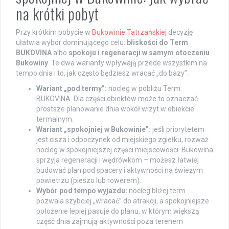
na krótki pobyt
Przy krótkim pobycie w
Bukowinie Tatrzańskiej
decyzję
ułatwia wybór dominującego celu:
bliskości do Term
BUKOVINA
albo
spokoju i regeneracji w samym otoczeniu
Bukowiny
. Te dwa warianty wpływają przede wszystkim na
tempo dnia i to, jak często będziesz wracać „do bazy”.
Wariant „pod termy”:
nocleg w pobliżu Term
BUKOVINA. Dla części obiektów może to oznaczać
prostsze planowanie dnia wokół wizyt w obiekcie
termalnym.
Wariant „spokojniej w Bukowinie”:
jeśli priorytetem
jest cisza i odpoczynek od miejskiego zgiełku, rozważ
nocleg w spokojniejszej części miejscowości. Bukowina
sprzyja regeneracji i wędrówkom – możesz łatwiej
budować plan pod spacery i aktywności na świeżym
powietrzu (pieszo lub rowerem).
Wybór pod tempo wyjazdu:
nocleg bliżej term
pozwala szybciej „wracać” do atrakcji, a spokojniejsze
położenie lepiej pasuje do planu, w którym większą
część dnia zajmują aktywności poza terenem