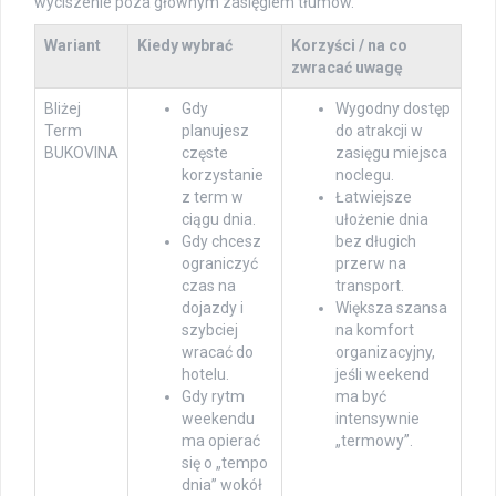
wyciszenie poza głównym zasięgiem tłumów.
Wariant
Kiedy wybrać
Korzyści / na co
zwracać uwagę
Bliżej
Gdy
Wygodny dostęp
Term
planujesz
do atrakcji w
BUKOVINA
częste
zasięgu miejsca
korzystanie
noclegu.
z term w
Łatwiejsze
ciągu dnia.
ułożenie dnia
Gdy chcesz
bez długich
ograniczyć
przerw na
czas na
transport.
dojazdy i
Większa szansa
szybciej
na komfort
wracać do
organizacyjny,
hotelu.
jeśli weekend
Gdy rytm
ma być
weekendu
intensywnie
ma opierać
„termowy”.
się o „tempo
dnia” wokół