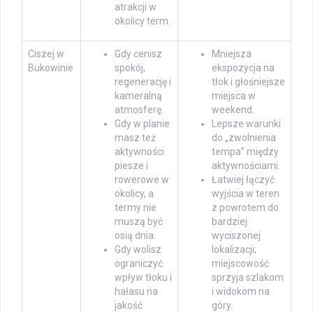
atrakcji w
okolicy term.
Ciszej w
Gdy cenisz
Mniejsza
Bukowinie
spokój,
ekspozycja na
regenerację i
tłok i głośniejsze
kameralną
miejsca w
atmosferę.
weekend.
Gdy w planie
Lepsze warunki
masz też
do „zwolnienia
aktywności
tempa” między
piesze i
aktywnościami.
rowerowe w
Łatwiej łączyć
okolicy, a
wyjścia w teren
termy nie
z powrotem do
muszą być
bardziej
osią dnia.
wyciszonej
Gdy wolisz
lokalizacji;
ograniczyć
miejscowość
wpływ tłoku i
sprzyja szlakom
hałasu na
i widokom na
jakość
góry.