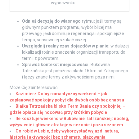
wypoczynku.
Odnieś decyzję do własnego rytmu:
jeśli termy są
głównym punktem programu, wybór bliżej ma
przewagę; jeśli dominuje regeneracja i spokojniejsze
tempo, sensowniej szukać ciszej.
Uwzględnij realny czas dojazdów w planie:
w dalszej
lokalizacji rośnie znaczenie organizacji transportu do
term i z powrotem.
Sprawdź kontekst miejscowości:
Bukowina
Tatrzańska jest położona około 16 km od Zakopanego
i łączy znane termy z aktywnościami poza nimi.
Może Cię zainteresować
Kazimierz Dolny romantyczny weekend – jak
zaplanować spokojny pobyt dla dwóch osób bez chaosu
Białka Tatrzańska blisko Term Bania czy spokojniej –
gdzie opłaca się nocować przy krótkim pobycie
Ile kosztuje weekend w Bukowinie Tatrzańskiej: nocleg,
wyżywienie i główne atrakcje w sezonie i poza sezonem
Co robić w Łebie, żeby wykorzystać wyjazd: natura,
historia i aktywności bez schematu plażowania