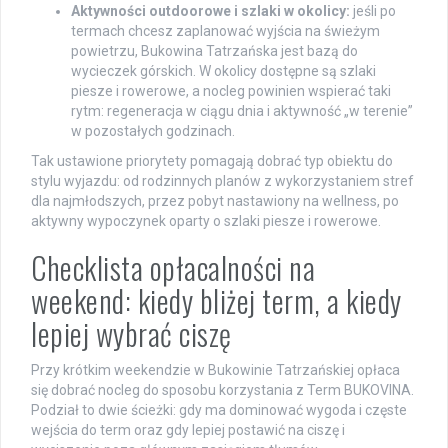
Aktywności outdoorowe i szlaki w okolicy:
jeśli po
termach chcesz zaplanować wyjścia na świeżym
powietrzu, Bukowina Tatrzańska jest bazą do
wycieczek górskich. W okolicy dostępne są szlaki
piesze i rowerowe, a nocleg powinien wspierać taki
rytm: regeneracja w ciągu dnia i aktywność „w terenie”
w pozostałych godzinach.
Tak ustawione priorytety pomagają dobrać typ obiektu do
stylu wyjazdu: od rodzinnych planów z wykorzystaniem stref
dla najmłodszych, przez pobyt nastawiony na wellness, po
aktywny wypoczynek oparty o szlaki piesze i rowerowe.
Checklista opłacalności na
weekend: kiedy bliżej term, a kiedy
lepiej wybrać ciszę
Przy krótkim weekendzie w Bukowinie Tatrzańskiej opłaca
się dobrać nocleg do sposobu korzystania z Term BUKOVINA.
Podział to dwie ścieżki: gdy ma dominować wygoda i częste
wejścia do term oraz gdy lepiej postawić na ciszę i