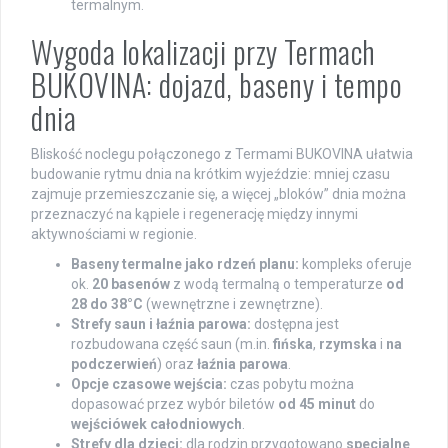
termalnym.
Wygoda lokalizacji przy Termach
BUKOVINA: dojazd, baseny i tempo
dnia
Bliskość noclegu połączonego z Termami BUKOVINA ułatwia
budowanie rytmu dnia na krótkim wyjeździe: mniej czasu
zajmuje przemieszczanie się, a więcej „bloków” dnia można
przeznaczyć na kąpiele i regenerację między innymi
aktywnościami w regionie.
Baseny termalne jako rdzeń planu:
kompleks oferuje
ok.
20 basenów
z wodą termalną o temperaturze
od
28 do 38°C
(wewnętrzne i zewnętrzne).
Strefy saun i łaźnia parowa:
dostępna jest
rozbudowana część saun (m.in.
fińska
,
rzymska
i
na
podczerwień
) oraz
łaźnia parowa
.
Opcje czasowe wejścia:
czas pobytu można
dopasować przez wybór biletów
od 45 minut
do
wejściówek całodniowych
.
Strefy dla dzieci:
dla rodzin przygotowano
specjalne