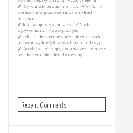
wybrać folię, wykonawcę i rodzaj oklejenia
Czy warto kupować tanie okna PCV? Na co
zwracać uwagę przy cenie, parametrach i
montażu
Ile kosztuje weekend w Łebie? Nocleg,
wyżywienie i atrakcje w praktyce
Łeba: ile dni zaplanować na atrakcje, plaże i
ruchome wydmy (Słowiński Park Narodowy)
Co robić w Łebie, gdy pada deszcz – atrakcje
pod dachem i plan dnia dla rodziny
Recent Comments