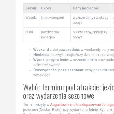
Sezon
Okres
Ceny noclegów
Wysoki
lipiec–sierpień
wyższe ceny i większy
popyt
Niski
październik–
niższe ceny, mniejszy
kwiecień
popyt
Weekend a dni powszednie:
w weekendy ceny noc
Niedziela:
to zwykle najtańszy dzień na rezerwacj
Wysoki popyt w lecie:
w sezonie letnim oraz podc
zainteresowanie.
Oszczędności poza sezonem:
ceny poza okresem
wysokiego.
Wybór terminu pod atrakcje: jezio
oraz wydarzenia sezonowe
Termin wizyty w
Augustowie można dopasować do tego,
jeziorach (Necko i Białe), czy wydarzenia letnie. System j