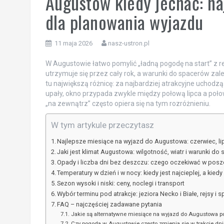
Augustów kiedy jechać: naj
dla planowania wyjazdu
11 maja 2026
nasz-ustron.pl
W Augustowie łatwo pomylić „ładną pogodę na start” z 
utrzymuje się przez cały rok, a warunki do spacerów zal
tu największą różnicę: za najbardziej atrakcyjne uchodzą
upały, okno przypada zwykle między połową lipca a połow
„na zewnątrz” często opiera się na tym rozróżnieniu.
W tym artykule przeczytasz
Najlepsze miesiące na wyjazd do Augustowa: czerwiec, lipi
Jaki jest klimat Augustowa: wilgotność, wiatr i warunki do
Opady i liczba dni bez deszczu: czego oczekiwać w pos
Temperatury w dzień i w nocy: kiedy jest najcieplej, a kiedy
Sezon wysoki i niski: ceny, noclegi i transport
Wybór terminu pod atrakcje: jeziora Necko i Białe, rejsy 
FAQ – najczęściej zadawane pytania
Jakie są alternatywne miesiące na wyjazd do Augustowa 
Czy pogoda w Augustowie często zmienia się w trakcie dni