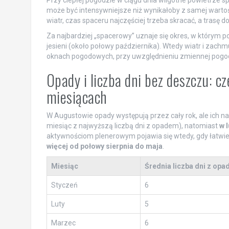
może być intensywniejsze niż wynikałoby z samej wartośc
wiatr, czas spaceru najczęściej trzeba skracać, a trasę
Za najbardziej „spacerowy” uznaje się okres, w którym po
jesieni (około połowy października). Wtedy wiatr i zac
oknach pogodowych, przy uwzględnieniu zmiennej pogod
Opady i liczba dni bez deszczu: 
miesiącach
W Augustowie opady występują przez cały rok, ale ich n
miesiąc z najwyższą liczbą dni z opadem), natomiast
w 
aktywnościom plenerowym pojawia się wtedy, gdy łatwiej
więcej od połowy sierpnia do maja
.
Miesiąc
Średnia liczba dni z opa
Styczeń
6
Luty
5
Marzec
6