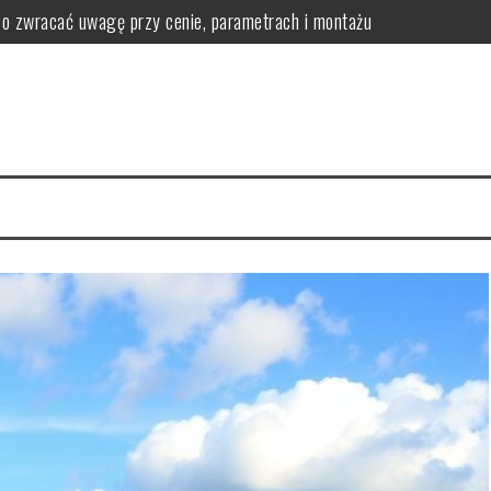
o zwracać uwagę przy cenie, parametrach i montażu
żywienie i atrakcje w praktyce
aże i ruchome wydmy (Słowiński Park Narodowy)
cje pod dachem i plan dnia dla rodziny
ogoda i ceny noclegów w sezonie oraz poza nim
rać folię, wykonawcę i rodzaj oklejenia