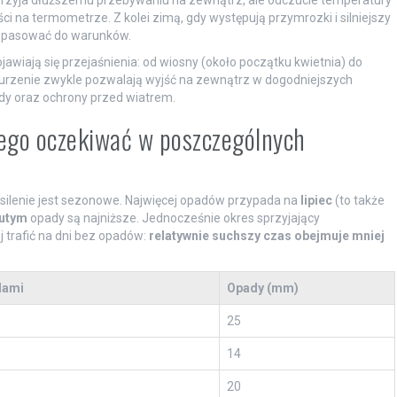
i na termometrze. Z kolei zimą, gdy występują przymrozki i silniejszy
 dopasować do warunków.
jawiają się przejaśnienia: od wiosny (około początku kwietnia) do
hmurzenie zwykle pozwalają wyjść na zewnątrz w dogodniejszych
y oraz ochrony przed wiatrem.
czego oczekiwać w poszczególnych
asilenie jest sezonowe. Najwięcej opadów przypada na
lipiec
(to także
lutym
opady są najniższe. Jednocześnie okres sprzyjający
 trafić na dni bez opadów:
relatywnie suchszy czas obejmuje mniej
dami
Opady (mm)
25
14
20