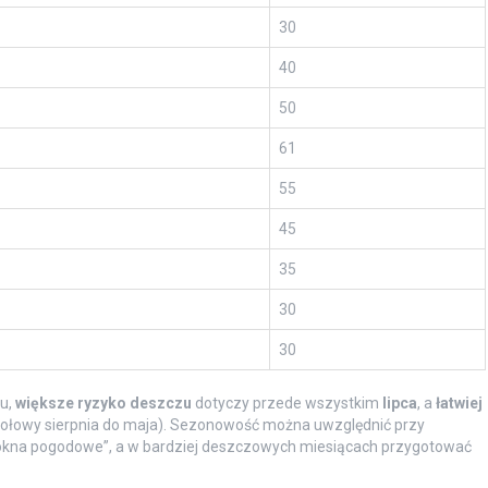
30
40
50
61
55
45
35
30
30
zu,
większe ryzyko deszczu
dotyczy przede wszystkim
lipca
, a
łatwiej
ołowy sierpnia do maja). Sezonowość można uwzględnić przy
okna pogodowe”, a w bardziej deszczowych miesiącach przygotować