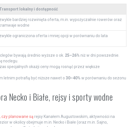
Transport lokalny i dostępność
zwykle bardziej rozwinięta oferta, m.in. wypożyczalnie rowerów oraz
tramwaje wodne
zwykle ograniczona oferta i mniej opcji w porównaniu do lata
legów bywają średnio wyższe o ok.
25–26%
niż w dni powszednie.
ę noclegu.
zas specjalnych okazji ceny mogą rosnąć przez większe
 letnim potrafią być niższe nawet o
30–40%
w porównaniu do sezonu
ra Necko i Białe, rejsy i sporty wodne
 czy planowane są
rejsy Kanałem Augustowskim, aktywności na
ezior w okolicy obejmuje m.in. Necko i Białe (oraz m.in. Sajno,