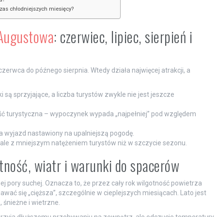
czas chłodniejszych miesięcy?
 Augustowa
: czerwiec, lipiec, sierpień i
rwca do późnego sierpnia. Wtedy działa najwięcej atrakcji, a
są sprzyjające, a liczba turystów zwykle nie jest jeszcze
ść turystyczna – wypoczynek wypada „najpełniej” pod względem
a wyjazd nastawiony na upalniejszą pogodę.
ale z mniejszym natężeniem turystów niż w szczycie sezonu.
otność, wiatr i warunki do spacerów
j pory suchej. Oznacza to, że przez cały rok wilgotność powietrza
ać się „cięższa”, szczególnie w cieplejszych miesiącach. Lato jest
 śnieżne i wietrzne.
sprzyja dłuższemu przebywaniu na zewnątrz, ale odczucie temperatury