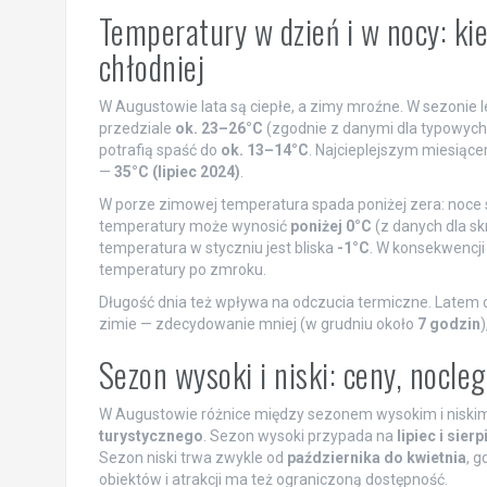
Temperatury w dzień i w nocy: kied
chłodniej
W Augustowie lata są ciepłe, a zimy mroźne. W sezonie 
przedziale
ok. 23–26°C
(zgodnie z danymi dla typowych
potrafią spaść do
ok. 13–14°C
. Najcieplejszym miesią
—
35°C (lipiec 2024)
.
W porze zimowej temperatura spada poniżej zera: noc
temperatury może wynosić
poniżej 0°C
(z danych dla sk
temperatura w styczniu jest bliska
-1°C
. W konsekwencji
temperatury po zmroku.
Długość dnia też wpływa na odczucia termiczne. Latem 
zimie — zdecydowanie mniej (w grudniu około
7 godzin
)
Sezon wysoki i niski: ceny, nocleg
W Augustowie różnice między sezonem wysokim i niskim
turystycznego
. Sezon wysoki przypada na
lipiec i sierp
Sezon niski trwa zwykle od
października do kwietnia
, 
obiektów i atrakcji ma też ograniczoną dostępność.