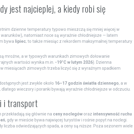
y jest najcieplej, a kiedy robi się
letnim dzienne temperatury typowo mieszczą się mniej więcej w
 warunków), natomiast noce są wyraźnie chłodniejsze — latem
cem bywa
lipiec
; to także miesiąc z rekordem maksymalnej temperatury
e są mroźne, a w typowych warunkach zimowych dołowanie
rajnych wartości wynika m.in.
-19°C w lutym 2026
). Dzienna
 w miesiącach zimowych trzeba liczyć się z wyraźnym spadkiem
dostępnych jest zwykle około
16–17 godzin światła dziennego
, a w
, dlatego wieczory i poranki bywają wyraźnie chłodniejsze w odczuciu.
i i transport
 przekładają się głównie na
ceny noclegów
oraz
intensywność ruchu
ień
, gdy w mieście bywa najwięcej turystów i rośnie popyt na noclegi.
gdy liczba odwiedzających spada, a ceny są niższe. Poza sezonem wiele