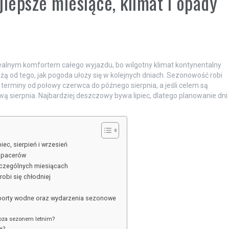
lepsze miesiące, klimat i opady
realnym komfortem całego wyjazdu, bo wilgotny klimat kontynentalny
eżą od tego, jak pogoda ułoży się w kolejnych dniach. Sezonowość robi
 terminy od połowy czerwca do późnego sierpnia, a jeśli celem są
ą sierpnia. Najbardziej deszczowy bywa lipiec, dlatego planowanie dni
ec, sierpień i wrzesień
 spacerów
zczególnych miesiącach
 robi się chłodniej
i sporty wodne oraz wydarzenia sezonowe
poza sezonem letnim?
a?