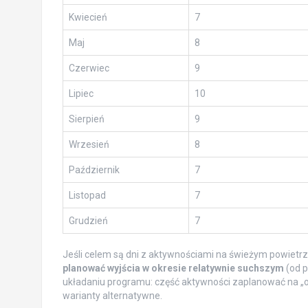
Kwiecień
7
Maj
8
Czerwiec
9
Lipiec
10
Sierpień
9
Wrzesień
8
Październik
7
Listopad
7
Grudzień
7
Jeśli celem są dni z aktywnościami na świeżym powietr
planować wyjścia w okresie relatywnie suchszym
(od p
układaniu programu: część aktywności zaplanować na „
warianty alternatywne.