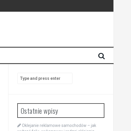
Search
for:
Ostatnie wpisy
Oklejanie reklamowe samochodów – jak