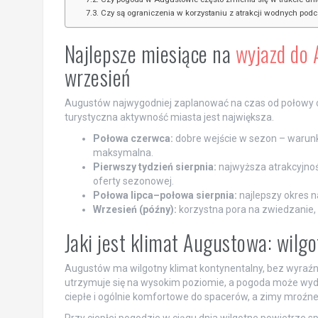
Czy są ograniczenia w korzystaniu z atrakcji wodnych pod
Najlepsze miesiące na
wyjazd do
wrzesień
Augustów najwygodniej zaplanować na czas od połowy cze
turystyczna aktywność miasta jest największa.
Połowa czerwca:
dobre wejście w sezon – warunki 
maksymalna.
Pierwszy tydzień sierpnia:
najwyższa atrakcyjno
oferty sezonowej.
Połowa lipca–połowa sierpnia:
najlepszy okres n
Wrzesień (późny):
korzystna pora na zwiedzanie, 
Jaki jest klimat Augustowa: wilg
Augustów ma wilgotny klimat kontynentalny, bez wyraźne
utrzymuje się na wysokim poziomie, a pogoda może wydaw
ciepłe i ogólnie komfortowe do spacerów, a zimy mroźne,
Przy ciepłej pogodzie w ciągu dnia wilgotne powietrze 