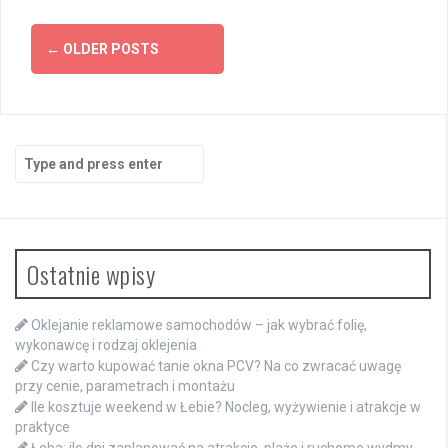
Posts
←
OLDER POSTS
navigation
Search
for:
Ostatnie wpisy
Oklejanie reklamowe samochodów – jak wybrać folię,
wykonawcę i rodzaj oklejenia
Czy warto kupować tanie okna PCV? Na co zwracać uwagę
przy cenie, parametrach i montażu
Ile kosztuje weekend w Łebie? Nocleg, wyżywienie i atrakcje w
praktyce