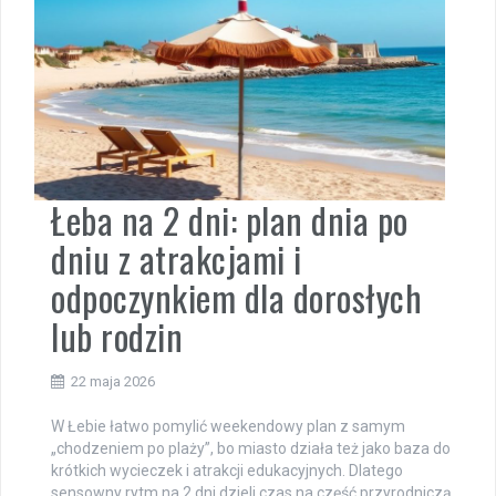
Łeba na 2 dni: plan dnia po
dniu z atrakcjami i
odpoczynkiem dla dorosłych
lub rodzin
22 maja 2026
W Łebie łatwo pomylić weekendowy plan z samym
„chodzeniem po plaży”, bo miasto działa też jako baza do
krótkich wycieczek i atrakcji edukacyjnych. Dlatego
sensowny rytm na 2 dni dzieli czas na część przyrodniczą