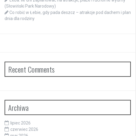
Łeba: ile dni zaplanować na atrakcje, plaże i ruchome wydmy
(Słowiński Park Narodowy)
Co robić w Łebie, gdy pada deszcz – atrakcje pod dachem i plan
dnia dla rodziny
Recent Comments
Archiwa
lipiec 2026
czerwiec 2026
maj 2026