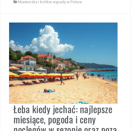
Miasteczka i krótkie wypady w Polsce
Łeba kiedy jechać: najlepsze
miesiące, pogoda i ceny
noclegów w sezonie oraz poza