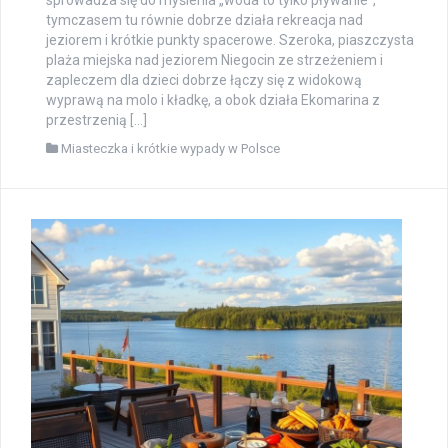
sprowadza się do myślenia „woda to tylko pływanie”,
tymczasem tu równie dobrze działa rekreacja nad
jeziorem i krótkie punkty spacerowe. Szeroka, piaszczysta
plaża miejska nad jeziorem Niegocin ze strzeżeniem i
zapleczem dla dzieci dobrze łączy się z widokową
wyprawą na molo i kładkę, a obok działa Ekomarina z
przestrzenią […]
Miasteczka i krótkie wypady w Polsce