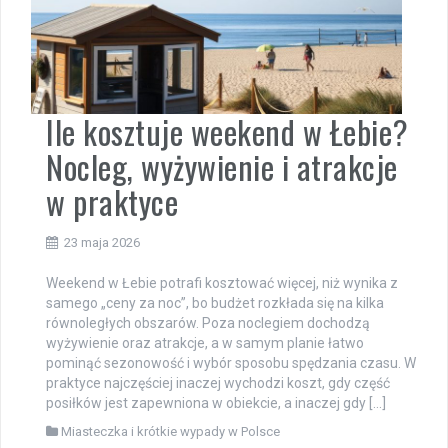
Ile kosztuje weekend w Łebie?
Nocleg, wyżywienie i atrakcje
w praktyce
23 maja 2026
Weekend w Łebie potrafi kosztować więcej, niż wynika z
samego „ceny za noc”, bo budżet rozkłada się na kilka
równoległych obszarów. Poza noclegiem dochodzą
wyżywienie oraz atrakcje, a w samym planie łatwo
pominąć sezonowość i wybór sposobu spędzania czasu. W
praktyce najczęściej inaczej wychodzi koszt, gdy część
posiłków jest zapewniona w obiekcie, a inaczej gdy […]
Miasteczka i krótkie wypady w Polsce