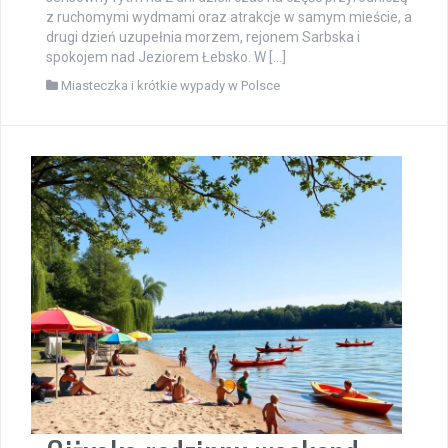
z ruchomymi wydmami oraz atrakcje w samym mieście, a
drugi dzień uzupełnia morzem, rejonem Sarbska i
spokojem nad Jeziorem Łebsko. W […]
Miasteczka i krótkie wypady w Polsce