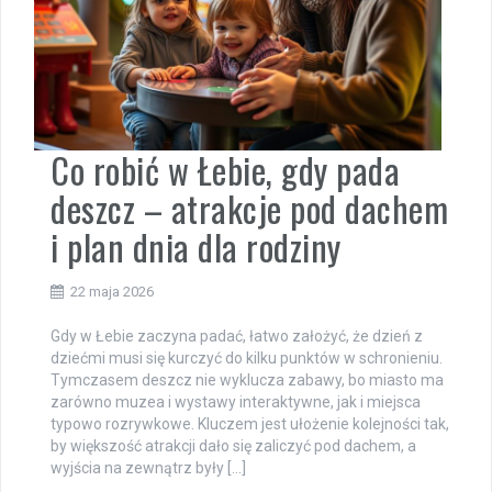
Co robić w Łebie, gdy pada
deszcz – atrakcje pod dachem
i plan dnia dla rodziny
22 maja 2026
Gdy w Łebie zaczyna padać, łatwo założyć, że dzień z
dziećmi musi się kurczyć do kilku punktów w schronieniu.
Tymczasem deszcz nie wyklucza zabawy, bo miasto ma
zarówno muzea i wystawy interaktywne, jak i miejsca
typowo rozrywkowe. Kluczem jest ułożenie kolejności tak,
by większość atrakcji dało się zaliczyć pod dachem, a
wyjścia na zewnątrz były […]